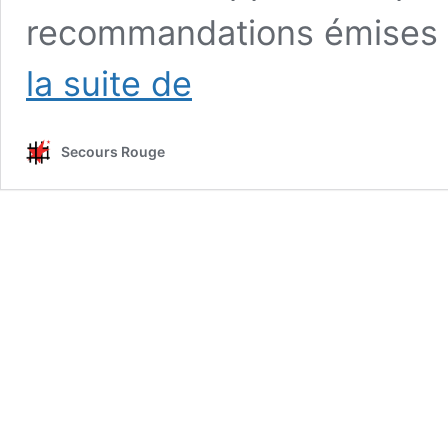
recommandations émises 
Maroc
la suite de
:
Nouvelle
grève
Secours Rouge
de
la
faim
du
prisonnier
sahraoui
Naâma
Asfari