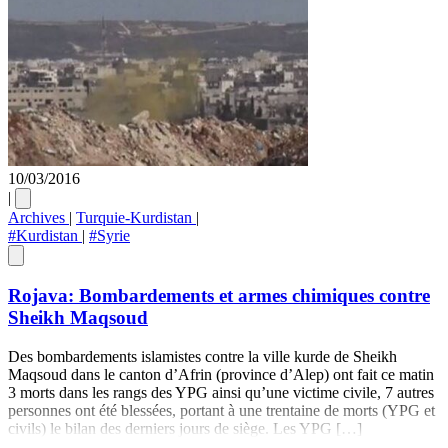
10/03/2016
|
Archives
|
Turquie-Kurdistan
|
#Kurdistan
|
#Syrie
Rojava: Bombardements et armes chimiques contre
Sheikh Maqsoud
Des bombardements islamistes contre la ville kurde de Sheikh
Maqsoud dans le canton d’Afrin (province d’Alep) ont fait ce matin
3 morts dans les rangs des YPG ainsi qu’une victime civile, 7 autres
personnes ont été blessées, portant à une trentaine de morts (YPG et
civils) le bilan des derniers jours de siège. Les YPG […]