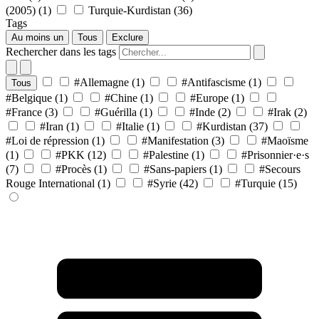
(2005)
(1)
Turquie-Kurdistan
(36)
Tags
Au moins un
Tous
Exclure
Rechercher dans les tags
#Allemagne
(1)
#Antifascisme
(1)
Tous
#Belgique
(1)
#Chine
(1)
#Europe
(1)
#France
(3)
#Guérilla
(1)
#Inde
(2)
#Irak
(2)
#Iran
(1)
#Italie
(1)
#Kurdistan
(37)
#Loi de répression
(1)
#Manifestation
(3)
#Maoïsme
(1)
#PKK
(12)
#Palestine
(1)
#Prisonnier·e·s
(7)
#Procès
(1)
#Sans-papiers
(1)
#Secours
Rouge International
(1)
#Syrie
(42)
#Turquie
(15)