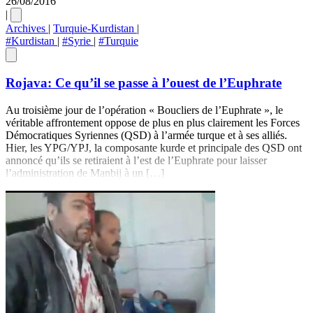
26/08/2016
|
Archives
|
Turquie-Kurdistan
|
#Kurdistan
|
#Syrie
|
#Turquie
Rojava: Ce qu’il se passe à l’ouest de l’Euphrate
Au troisième jour de l’opération « Boucliers de l’Euphrate », le
véritable affrontement oppose de plus en plus clairement les Forces
Démocratiques Syriennes (QSD) à l’armée turque et à ses alliés.
Hier, les YPG/YPJ, la composante kurde et principale des QSD ont
annoncé qu’ils se retiraient à l’est de l’Euphrate pour laisser
l’administration de Manbij à un […]