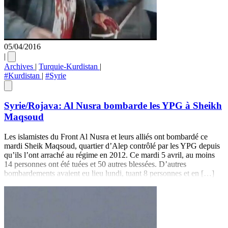
05/04/2016
|
Archives
|
Turquie-Kurdistan
|
#Kurdistan
|
#Syrie
Syrie/Rojava: Al Nusra bombarde les YPG à Sheikh
Maqsoud
Les islamistes du Front Al Nusra et leurs alliés ont bombardé ce
mardi Sheik Maqsoud, quartier d’Alep contrôlé par les YPG depuis
qu’ils l’ont arraché au régime en 2012. Ce mardi 5 avril, au moins
14 personnes ont été tuées et 50 autres blessées. D’autres
bombardements avaient eu lieu lundi, tuant 8 personnes et en […]