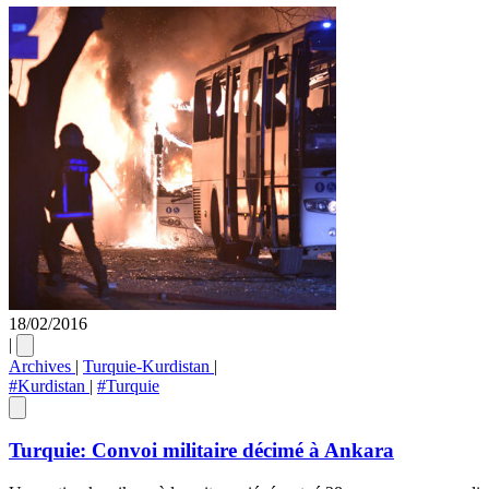
18/02/2016
|
Archives
|
Turquie-Kurdistan
|
#Kurdistan
|
#Turquie
Turquie: Convoi militaire décimé à Ankara