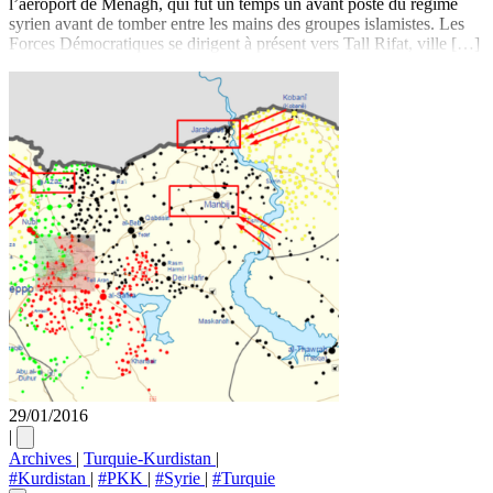
l’aéroport de Menagh, qui fut un temps un avant poste du régime
syrien avant de tomber entre les mains des groupes islamistes. Les
Forces Démocratiques se dirigent à présent vers Tall Rifat, ville […]
29/01/2016
|
Archives
|
Turquie-Kurdistan
|
#Kurdistan
|
#PKK
|
#Syrie
|
#Turquie