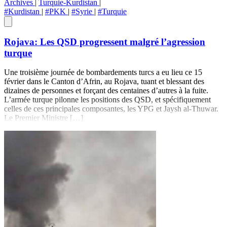
Archives
|
Turquie-Kurdistan
|
#Kurdistan
|
#PKK
|
#Syrie
|
#Turquie
Rojava: Les QSD progressent malgré l’agression
turque
Une troisième journée de bombardements turcs a eu lieu ce 15
février dans le Canton d’Afrin, au Rojava, tuant et blessant des
dizaines de personnes et forçant des centaines d’autres à la fuite.
L’armée turque pilonne les positions des QSD, et spécifiquement
celles de ces principales composantes, les YPG et Jaysh al-Thuwar.
Le Premier Ministre […]