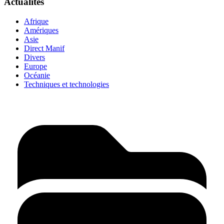
Actualités
Afrique
Amériques
Asie
Direct Manif
Divers
Europe
Océanie
Techniques et technologies