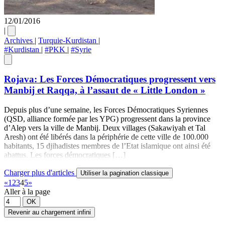
12/01/2016
|
Archives
|
Turquie-Kurdistan
|
#Kurdistan
|
#PKK
|
#Syrie
Rojava: Les Forces Démocratiques progressent vers
Manbij et Raqqa, à l’assaut de « Little London »
Depuis plus d’une semaine, les Forces Démocratiques Syriennes
(QSD, alliance formée par les YPG) progressent dans la province
d’Alep vers la ville de Manbij. Deux villages (Sakawiyah et Tal
Aresh) ont été libérés dans la périphérie de cette ville de 100.000
habitants, 15 djihadistes membres de l’Etat islamique ont ainsi été
abattus. Les forces démocratiques […]
Charger plus d'articles
Utiliser la pagination classique
«
1
2
3
4
5
»
Aller à la page
OK
Revenir au chargement infini