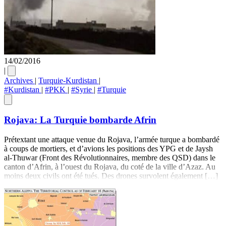
14/02/2016
|
Archives
|
Turquie-Kurdistan
|
#Kurdistan
|
#PKK
|
#Syrie
|
#Turquie
Rojava: La Turquie bombarde Afrin
Prétextant une attaque venue du Rojava, l’armée turque a bombardé
à coups de mortiers, et d’avions les positions des YPG et de Jaysh
al-Thuwar (Front des Révolutionnaires, membre des QSD) dans le
canton d’Afrin, à l’ouest du Rojava, du coté de la ville d’Azaz. Au
moins deux civils ont été tués. Des drones survolent également […]