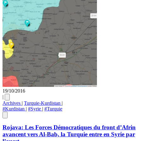
19/10/2016
|
Archives
|
Turquie-Kurdistan
|
#Kurdistan
|
#Syrie
|
#Turquie
Rojava: Les Forces Démocratiques du front d’Afrin
avancent vers Al-Bab, la Turquie entre en Syrie par