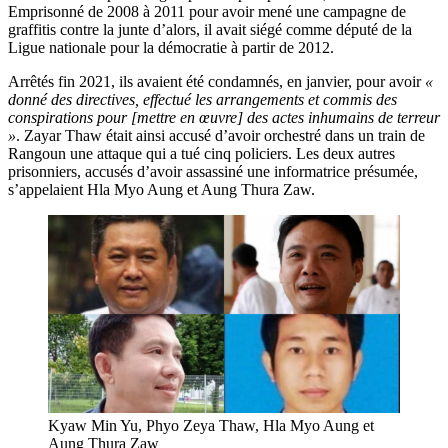
Emprisonné de 2008 à 2011 pour avoir mené une campagne de
graffitis contre la junte d’alors, il avait siégé comme député de la
Ligue nationale pour la démocratie à partir de 2012.
Arrêtés fin 2021, ils avaient été condamnés, en janvier, pour avoir
«
donné des directives, effectué les arrangements et commis des
conspirations pour [mettre en œuvre] des actes inhumains de terreur
»
. Zayar Thaw était ainsi accusé d’avoir orchestré dans un train de
Rangoun une attaque qui a tué cinq policiers. Les deux autres
prisonniers, accusés d’avoir assassiné une informatrice présumée,
s’appelaient Hla Myo Aung et Aung Thura Zaw.
Kyaw Min Yu, Phyo Zeya Thaw, Hla Myo Aung et
Aung Thura Zaw