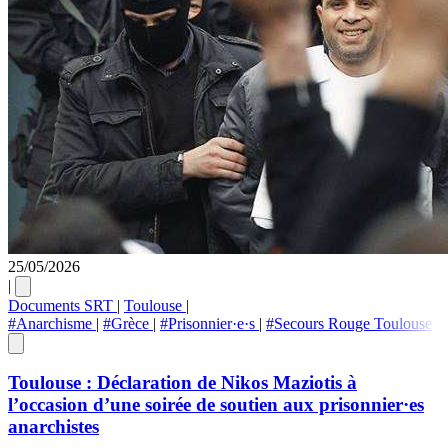
25/05/2026
|
Documents SRT
|
Toulouse
|
#Anarchisme
|
#Grèce
|
#Prisonnier·e·s
|
#Secours Rouge Toulouse
Toulouse : Déclaration de Nikos Maziotis à
l’occasion d’une soirée de soutien aux prisonnier·es
anarchistes