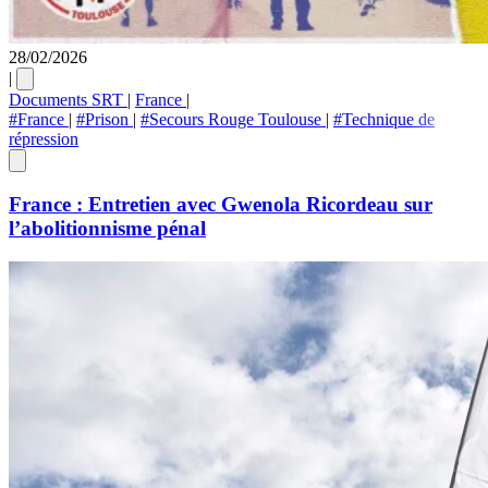
28/02/2026
|
Documents SRT
|
France
|
#France
|
#Prison
|
#Secours Rouge Toulouse
|
#Technique de
répression
France : Entretien avec Gwenola Ricordeau sur
l’abolitionnisme pénal