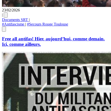
23/02/2026
|
Documents SRT
|
#Antifascisme
|
#Secours Rouge Toulouse
Free all antifas! Hier, aujourd’hui, comme demain.
Ici, comme ailleurs.