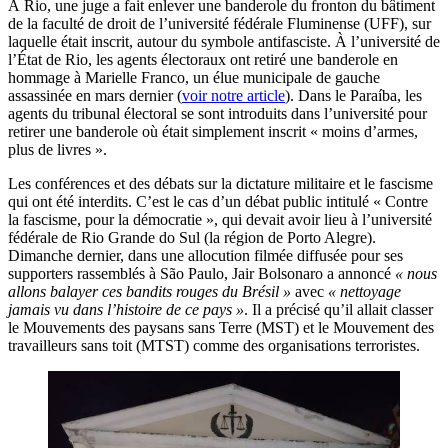
À Rio, une juge a fait enlever une banderole du fronton du bâtiment
de la faculté de droit de l’université fédérale Fluminense (UFF), sur
laquelle était inscrit, autour du symbole antifasciste. À l’université de
l’État de Rio, les agents électoraux ont retiré une banderole en
hommage à Marielle Franco, un élue municipale de gauche
assassinée en mars dernier (
voir notre article
). Dans le Paraíba, les
agents du tribunal électoral se sont introduits dans l’université pour
retirer une banderole où était simplement inscrit « moins d’armes,
plus de livres ».
Les conférences et des débats sur la dictature militaire et le fascisme
qui ont été interdits. C’est le cas d’un débat public intitulé « Contre
la fascisme, pour la démocratie », qui devait avoir lieu à l’université
fédérale de Rio Grande do Sul (la région de Porto Alegre).
Dimanche dernier, dans une allocution filmée diffusée pour ses
supporters rassemblés à São Paulo, Jair Bolsonaro a annoncé
« nous
allons balayer ces bandits rouges du Brésil »
avec
« nettoyage
jamais vu dans l’histoire de ce pays »
. Il a précisé qu’il allait classer
le Mouvements des paysans sans Terre (MST) et le Mouvement des
travailleurs sans toit (MTST) comme des organisations terroristes.