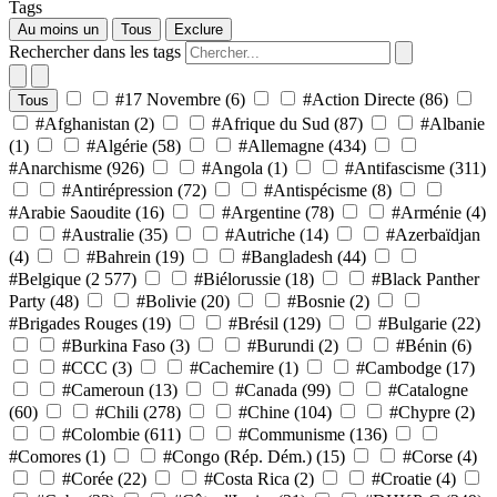
Tags
Au moins un
Tous
Exclure
Rechercher dans les tags
#17 Novembre
(6)
#Action Directe
(86)
Tous
#Afghanistan
(2)
#Afrique du Sud
(87)
#Albanie
(1)
#Algérie
(58)
#Allemagne
(434)
#Anarchisme
(926)
#Angola
(1)
#Antifascisme
(311)
#Antirépression
(72)
#Antispécisme
(8)
#Arabie Saoudite
(16)
#Argentine
(78)
#Arménie
(4)
#Australie
(35)
#Autriche
(14)
#Azerbaïdjan
(4)
#Bahrein
(19)
#Bangladesh
(44)
#Belgique
(2 577)
#Biélorussie
(18)
#Black Panther
Party
(48)
#Bolivie
(20)
#Bosnie
(2)
#Brigades Rouges
(19)
#Brésil
(129)
#Bulgarie
(22)
#Burkina Faso
(3)
#Burundi
(2)
#Bénin
(6)
#CCC
(3)
#Cachemire
(1)
#Cambodge
(17)
#Cameroun
(13)
#Canada
(99)
#Catalogne
(60)
#Chili
(278)
#Chine
(104)
#Chypre
(2)
#Colombie
(611)
#Communisme
(136)
#Comores
(1)
#Congo (Rép. Dém.)
(15)
#Corse
(4)
#Corée
(22)
#Costa Rica
(2)
#Croatie
(4)