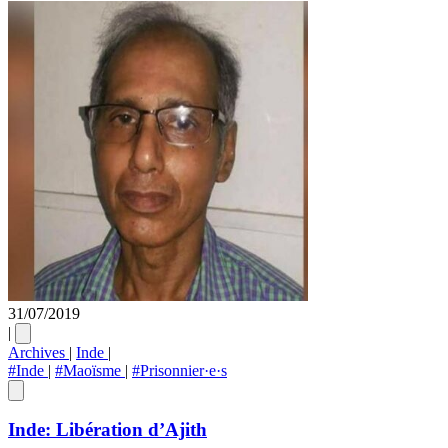
31/07/2019
|
Archives
|
Inde
|
#Inde
|
#Maoïsme
|
#Prisonnier·e·s
Inde: Libération d’Ajith