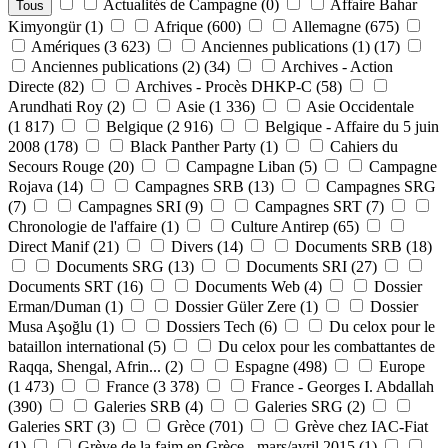
Actualités de Campagne
(0)
Affaire Bahar
Tous
Kimyongür
(1)
Afrique
(600)
Allemagne
(675)
Amériques
(3 623)
Anciennes publications (1)
(17)
Anciennes publications (2)
(34)
Archives - Action
Directe
(82)
Archives - Procès DHKP-C
(58)
Arundhati Roy
(2)
Asie
(1 336)
Asie Occidentale
(1 817)
Belgique
(2 916)
Belgique - Affaire du 5 juin
2008
(178)
Black Panther Party
(1)
Cahiers du
Secours Rouge
(20)
Campagne Liban
(5)
Campagne
Rojava
(14)
Campagnes SRB
(13)
Campagnes SRG
(7)
Campagnes SRI
(9)
Campagnes SRT
(7)
Chronologie de l'affaire
(1)
Culture Antirep
(65)
Direct Manif
(21)
Divers
(14)
Documents SRB
(18)
Documents SRG
(13)
Documents SRI
(27)
Documents SRT
(16)
Documents Web
(4)
Dossier
Erman/Duman
(1)
Dossier Güler Zere
(1)
Dossier
Musa Aşoğlu
(1)
Dossiers Tech
(6)
Du celox pour le
bataillon international
(5)
Du celox pour les combattantes de
Raqqa, Shengal, Afrin...
(2)
Espagne
(498)
Europe
(1 473)
France
(3 378)
France - Georges I. Abdallah
(390)
Galeries SRB
(4)
Galeries SRG
(2)
Galeries SRT
(3)
Grèce
(701)
Grève chez IAC-Fiat
(1)
Grève de la faim en Grèce - mars/avril 2015
(1)