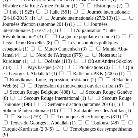
Histoire de la Rote Armee Fraktion
(1)
Historiques
(2)
Inde
(1 925)
Italie
(551)
Journée internationale
(24-10-2015)
(1)
Journée internationale (27/2/13)
(1)
Journées d'action (automne 2014)
(1)
Journées
internationales (5-6/7/13)
(1)
L'organisation *Lutte
Révolutionnaire*
(3)
La guerre populaire en Inde
(1)
Legal Team Bruxelles
(8)
Les prisonniers politiques
espagnols
(1)
Marco Camenisch
(3)
Mumia Abu-
Jamal
(4)
Nord de l'Afrique
(675)
Notes sur le
Kurdistan
(1)
Océanie
(113)
Où est Andreï Sokolov
?
(3)
Pays basque
(374)
Publications
(0)
Qui
est Georges I. Abdallah?
(1)
Rafle anti-PKK (2005)
(1)
Rouvikonas: Lutte, répression, résistance
(2)
Rédaction
Web
(6)
Répression du mouvement ouvrier en Iran
(8)
Secours Rouge Belgique
(488)
Secours Rouge Genève
(8)
Secours Rouge International
(1)
Secours Rouge
Toulouse
(198)
Semaine d'action (automne 2016)
(1)
Solidarité Internationale
(10)
Solidarité avec les Antifas
(1)
Suisse
(259)
Techniques et technologies
(811)
Textes de Georges I. Abdallah
(1)
Toulouse
(48)
Turquie-Kurdistan
(2 045)
Témoignages des sympathisants
(9)