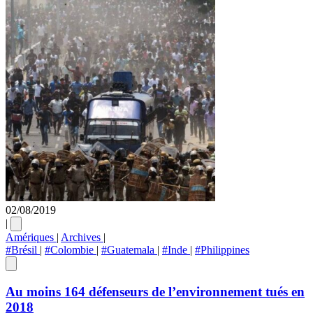
02/08/2019
|
Amériques
|
Archives
|
#Brésil
|
#Colombie
|
#Guatemala
|
#Inde
|
#Philippines
Au moins 164 défenseurs de l’environnement tués en
2018