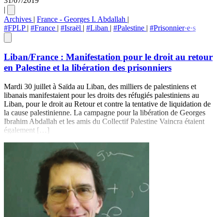
31/07/2019
|
Archives
|
France - Georges I. Abdallah
|
#FPLP
|
#France
|
#Israël
|
#Liban
|
#Palestine
|
#Prisonnier·e·s
Liban/France : Manifestation pour le droit au retour
en Palestine et la libération des prisonniers
Mardi 30 juillet à Saïda au Liban, des milliers de palestiniens et
libanais manifestaient pour les droits des réfugiés palestiniens au
Liban, pour le droit au Retour et contre la tentative de liquidation de
la cause palestinienne. La campagne pour la libération de Georges
Ibrahim Abdallah et les amis du Collectif Palestine Vaincra étaient
également […]