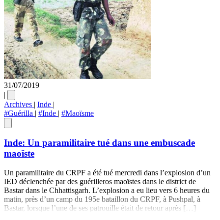
31/07/2019
|
Archives
|
Inde
|
#Guérilla
|
#Inde
|
#Maoïsme
Inde: Un paramilitaire tué dans une embuscade
maoïste
Un paramilitaire du CRPF a été tué mercredi dans l’explosion d’un
IED déclenchée par des guérilleros maoïstes dans le district de
Bastar dans le Chhattisgarh. L’explosion a eu lieu vers 6 heures du
matin, près d’un camp du 195e bataillon du CRPF, à Pushpal, à
Bastar, lorsque l’une de ses patrouille était de retour après […]