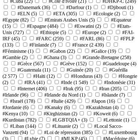
#Cuba
(22)
#Côte d'Ivoire
(21)
#DHKP-C
(249)
#Danemark
(36)
#Darfour
(1)
#Djibouti
(1)
#ELN
(5)
#ETA
(305)
#Ecologie
(2)
#Egypte
(82)
#Emirats Arabes Unis
(5)
#Equateur
(15)
#Espagne
(484)
#Eswatini
(2)
#Etats-
Unis
(727)
#Ethiopie
(5)
#Europe
(2)
#FAI-
IRF
(45)
#FARC
(259)
#FARL
(86)
#FPLP
(133)
#Finlande
(7)
#France
(2 439)
#Féminisme
(1)
#Gabon
(22)
#Galice
(19)
#Gambie
(2)
#Ghana
(3)
#Grande-Bretagne
(258)
#Grèce
(567)
#Grève
(152)
#Guadeloupe
(4)
#Guatemala
(11)
#Guinée
(20)
#Guérilla
(2 577)
#Haïti
(12)
#Honduras
(43)
#Hongrie
(2)
#IRA
(41)
#Inde
(1 549)
#Indonésie
(31)
#Internet
(406)
#Irak
(95)
#Iran
(205)
#Irlande
(96)
#Irlande du Nord
(1)
#Islande
(7)
#Israël
(178)
#Italie
(429)
#Japon
(16)
#Jordanie
(6)
#Kanaky
(6)
#Kazakhstan
(4)
#Kenya
(10)
#Kirghizistan
(2)
#Koweit
(6)
#Kurdistan
(782)
#LGBTQIA+
(3)
#Lettonie
(1)
#Liban
(144)
#Lituanie
(2)
#Local Sacco-
Vanzetti
(94)
#Loi de répression
(385)
#Luxembourg
(3)
#Lybie
(7)
#MLKP
(45)
#Macédoine
(6)