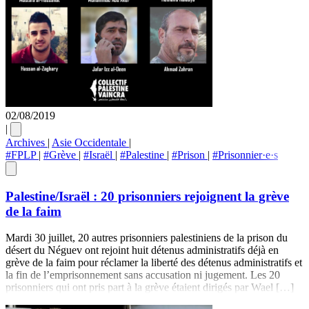
02/08/2019
|
Archives
|
Asie Occidentale
|
#FPLP
|
#Grève
|
#Israël
|
#Palestine
|
#Prison
|
#Prisonnier·e·s
Palestine/Israël : 20 prisonniers rejoignent la grève
de la faim
Mardi 30 juillet, 20 autres prisonniers palestiniens de la prison du
désert du Néguev ont rejoint huit détenus administratifs déjà en
grève de la faim pour réclamer la liberté des détenus administratifs et
la fin de l’emprisonnement sans accusation ni jugement. Les 20
prisonniers qui ont pris part à la grève étaient dirigés par Wael […]