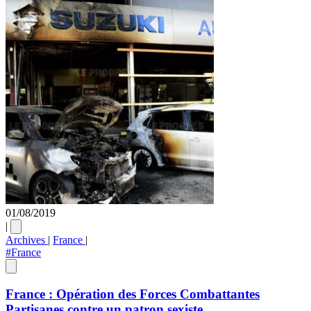
01/08/2019
|
Archives
|
France
|
#France
France : Opération des Forces Combattantes
Partisanes contre un patron sexiste