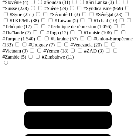
#Slovénie
(4)
#Soudan
(31)
#Sri Lanka
(3)
#Suisse
(228)
#Suède
(29)
#Syndicalisme
(969)
#Syrie
(251)
#Sécurité IT
(3)
#Sénégal
(23)
#TKP/ML
(38)
#Taïwan
(5)
#Tchad
(10)
#Tchéquie
(17)
#Technique de répression
(1 056)
#Thaïlande
(7)
#Togo
(12)
#Tunisie
(106)
#Turquie
(1 540)
#Ukraine
(57)
#Union-Européenne
(133)
#Uruguay
(7)
#Venezuela
(20)
#Vietnam
(3)
#Yemen
(18)
#ZAD
(3)
#Zambie
(5)
#Zimbabwe
(11)