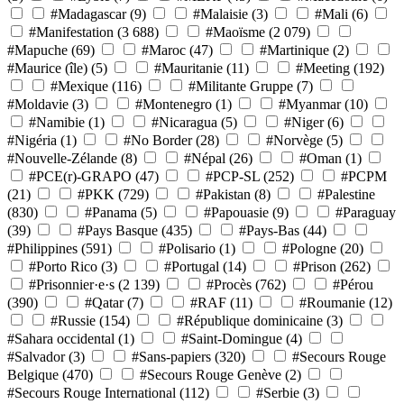
#Madagascar
(9)
#Malaisie
(3)
#Mali
(6)
#Manifestation
(3 688)
#Maoïsme
(2 079)
#Mapuche
(69)
#Maroc
(47)
#Martinique
(2)
#Maurice (île)
(5)
#Mauritanie
(11)
#Meeting
(192)
#Mexique
(116)
#Militante Gruppe
(7)
#Moldavie
(3)
#Montenegro
(1)
#Myanmar
(10)
#Namibie
(1)
#Nicaragua
(5)
#Niger
(6)
#Nigéria
(1)
#No Border
(28)
#Norvège
(5)
#Nouvelle-Zélande
(8)
#Népal
(26)
#Oman
(1)
#PCE(r)-GRAPO
(47)
#PCP-SL
(252)
#PCPM
(21)
#PKK
(729)
#Pakistan
(8)
#Palestine
(830)
#Panama
(5)
#Papouasie
(9)
#Paraguay
(39)
#Pays Basque
(435)
#Pays-Bas
(44)
#Philippines
(591)
#Polisario
(1)
#Pologne
(20)
#Porto Rico
(3)
#Portugal
(14)
#Prison
(262)
#Prisonnier·e·s
(2 139)
#Procès
(762)
#Pérou
(390)
#Qatar
(7)
#RAF
(11)
#Roumanie
(12)
#Russie
(154)
#République dominicaine
(3)
#Sahara occidental
(1)
#Saint-Domingue
(4)
#Salvador
(3)
#Sans-papiers
(320)
#Secours Rouge
Belgique
(470)
#Secours Rouge Genève
(2)
#Secours Rouge International
(112)
#Serbie
(3)