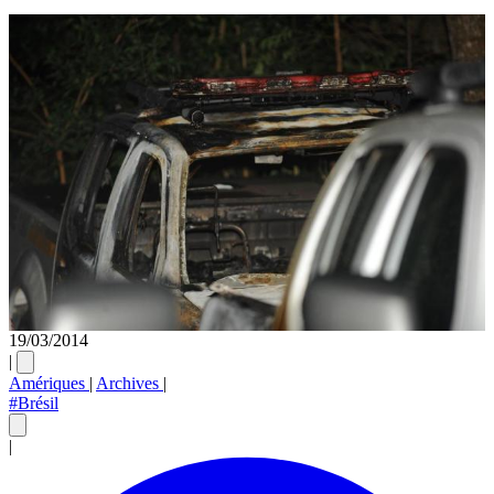
19/03/2014
|
Amériques
|
Archives
|
#Brésil
|