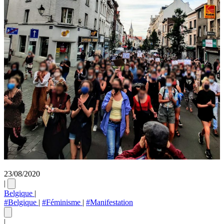
23/08/2020
|
Belgique
|
#Belgique
|
#Féminisme
|
#Manifestation
|