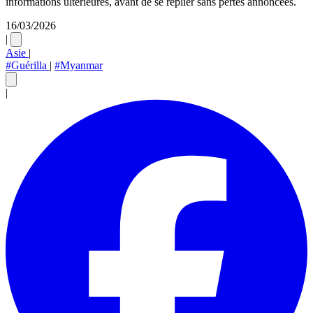
informations ultérieures, avant de se replier sans pertes annoncées.
16/03/2026
|
Asie
|
#Guérilla
|
#Myanmar
|