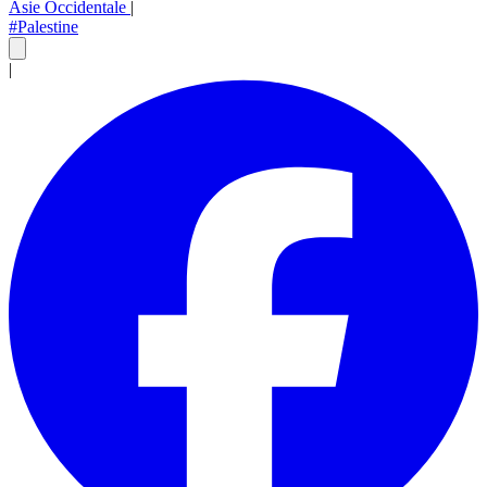
Asie Occidentale
|
#Palestine
|