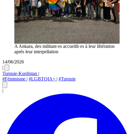
A Ankara, des militant·es accueilli·es à leur libération
après leur interpellation
14/06/2026
|
Turquie-Kurdistan
|
#Féminisme
|
#LGBTQIA+
|
#Turquie
|