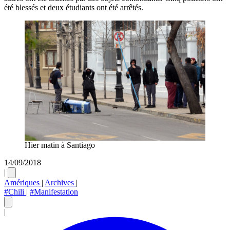
été blessés et deux étudiants ont été arrêtés.
Hier matin à Santiago
14/09/2018
|
Amériques
|
Archives
|
#Chili
|
#Manifestation
|