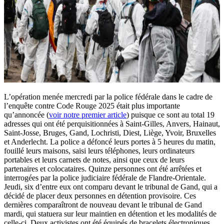
L’opération menée mercredi par la police fédérale dans le cadre de
l’enquête contre Code Rouge 2025 était plus importante
qu’annoncée (
voir notre premier article
) puisque ce sont au total 19
adresses qui ont été perquisitionnées à Saint-Gilles, Anvers, Hainaut,
Saint-Josse, Bruges, Gand, Lochristi, Diest, Liège, Yvoir, Bruxelles
et Anderlecht. La police a défoncé leurs portes à 5 heures du matin,
fouillé leurs maisons, saisi leurs téléphones, leurs ordinateurs
portables et leurs carnets de notes, ainsi que ceux de leurs
partenaires et colocataires. Quinze personnes ont été arrêtées et
interrogées par la police judiciaire fédérale de Flandre-Orientale.
Jeudi, six d’entre eux ont comparu devant le tribunal de Gand, qui a
décidé de placer deux personnes en détention provisoire. Ces
dernières comparaîtront de nouveau devant le tribunal de Gand
mardi, qui statuera sur leur maintien en détention et les modalités de
celle-ci. Deux activistes ont été équipés de bracelets électroniques.