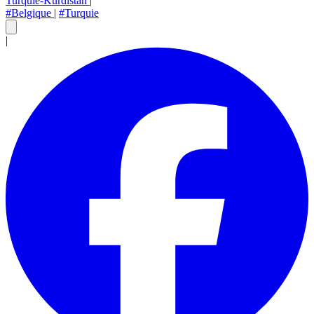
Turquie-Kurdistan
|
#Belgique
|
#Turquie
|