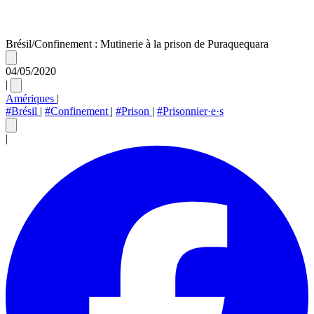
Brésil/Confinement : Mutinerie à la prison de Puraquequara
04/05/2020
|
Amériques
|
#Brésil
|
#Confinement
|
#Prison
|
#Prisonnier·e·s
|