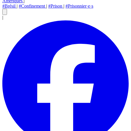
Amériques
|
#Brésil
|
#Confinement
|
#Prison
|
#Prisonnier·e·s
|