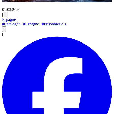
01/03/2020
|
Espagne
|
#Catalogne
|
#Espagne
|
#Prisonnier·e·s
|