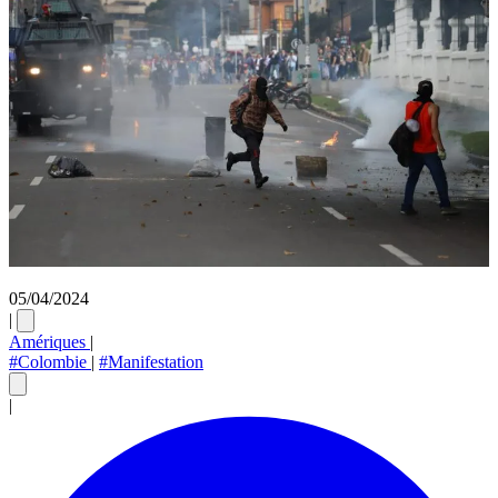
05/04/2024
|
Amériques
|
#Colombie
|
#Manifestation
|