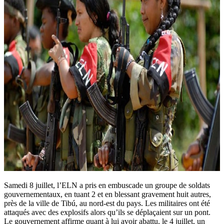
Samedi 8 juillet, l’ELN a pris en embuscade un groupe de soldats
gouvernementaux, en tuant 2 et en blessant gravement huit autres,
près de la ville de Tibú, au nord-est du pays. Les militaires ont été
attaqués avec des explosifs alors qu’ils se déplaçaient sur un pont.
Le gouvernement affirme quant à lui avoir abattu, le 4 juillet, un