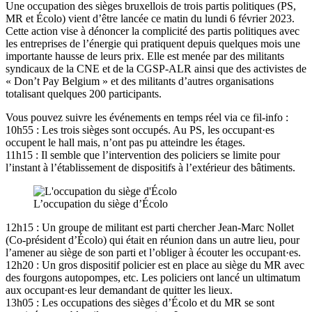
Une occupation des sièges bruxellois de trois partis politiques (PS,
MR et Écolo) vient d’être lancée ce matin du lundi 6 février 2023.
Cette action vise à dénoncer la complicité des partis politiques avec
les entreprises de l’énergie qui pratiquent depuis quelques mois une
importante hausse de leurs prix. Elle est menée par des militants
syndicaux de la CNE et de la CGSP-ALR ainsi que des activistes de
« Don’t Pay Belgium » et des militants d’autres organisations
totalisant quelques 200 participants.
Vous pouvez suivre les événements en temps réel via ce fil-info :
10h55 : Les trois sièges sont occupés. Au PS, les occupant·es
occupent le hall mais, n’ont pas pu atteindre les étages.
11h15 : Il semble que l’intervention des policiers se limite pour
l’instant à l’établissement de dispositifs à l’extérieur des bâtiments.
L’occupation du siège d’Écolo
12h15 : Un groupe de militant est parti chercher Jean-Marc Nollet
(Co-président d’Écolo) qui était en réunion dans un autre lieu, pour
l’amener au siège de son parti et l’obliger à écouter les occupant·es.
12h20 : Un gros dispositif policier est en place au siège du MR avec
des fourgons autopompes, etc. Les policiers ont lancé un ultimatum
aux occupant·es leur demandant de quitter les lieux.
13h05 : Les occupations des sièges d’Écolo et du MR se sont