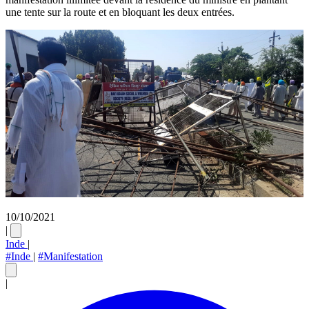
une tente sur la route et en bloquant les deux entrées.
10/10/2021
|
Inde
|
#Inde
|
#Manifestation
|