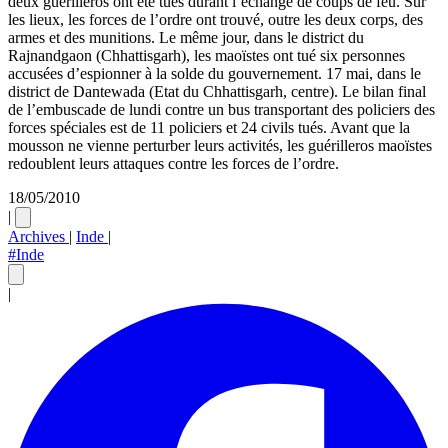
deux guérilleros ont été tués durant l’échange de coups de feu. Sur
les lieux, les forces de l’ordre ont trouvé, outre les deux corps, des
armes et des munitions. Le même jour, dans le district du
Rajnandgaon (Chhattisgarh), les maoïstes ont tué six personnes
accusées d’espionner à la solde du gouvernement. 17 mai, dans le
district de Dantewada (Etat du Chhattisgarh, centre). Le bilan final
de l’embuscade de lundi contre un bus transportant des policiers des
forces spéciales est de 11 policiers et 24 civils tués. Avant que la
mousson ne vienne perturber leurs activités, les guérilleros maoïstes
redoublent leurs attaques contre les forces de l’ordre.
18/05/2010
|
Archives
|
Inde
|
#Inde
|