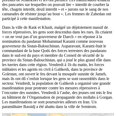
des pancartes sur lesquelles on pouvait lire « interdit de courber la
tête, chagrin interdit, deuil interdit » et « jurons sur le sang de nos
camarades de résister jusqu’au bout ». Les femmes de Zahedan ont
participé à cette manifestation.
Dans la ville de Rask et Khash, malgré un déploiement massif de
forces répressives, les gens sont descendus dans les rues. Ils criaient
« on ne veut pas d’un gouverneur de Daech » en réponse à la
nomination du pasdaran Mohammad Karami comme nouveau
gouverneur du Sistan-Balouchistan. Auparavant, Karami était le
commandant de la base Qods des forces terrestres des pasdarans
dans le sud-est du pays et membre du Conseil de sécurité de la
province du Sistan-Balouchistan, qui a joué le plus grand rôle dans
les tueries dans cette région. Vendredi à 1h du matin, les forces
militaires et les agents en civil à Galikesh, dans la province de
Golestan, ont ouvert le feu devant la mosquée sunnite de Jameh,
mais ils ont dû s’enfuir lorsque les gens se sont rassemblés dans le
secteur. Vendredi, la population de Galikesh a organisé une grande
manifestation pour protester contre les mesures répressives à
l’encontre des sunnites. Vendredi à l’aube, des jeunes ont mis le feu
au bâtiment de l’Organisation de propagande des mollahs à Gorgan.
Les manifestations se sont poursuivies ailleurs en Iran. Un
paramilitaire Bassidj a été abattu dans la ville de Semirom.