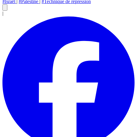
#Israël
|
#Palestine
|
#Technique de répression
|