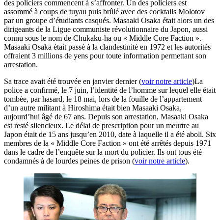
des policiers commencent à s’affronter. Un des policiers est
assommé à coups de tuyau puis brûlé avec des cocktails Molotov
par un groupe d’étudiants casqués. Masaaki Osaka était alors un des
dirigeants de la Ligue communiste révolutionnaire du Japon, aussi
connu sous le nom de Chukaku-ha ou « Middle Core Faction ».
Masaaki Osaka était passé à la clandestinité en 1972 et les autorités
offraient 3 millions de yens pour toute information permettant son
arrestation.
Sa trace avait été trouvée en janvier dernier (
voir notre article
)La
police a confirmé, le 7 juin, l’identité de l’homme sur lequel elle était
tombée, par hasard, le 18 mai, lors de la fouille de l’appartement
d’un autre militant à Hiroshima était bien Masaaki Osaka,
aujourd’hui âgé de 67 ans. Depuis son arrestation, Masaaki Osaka
est resté silencieux. Le délai de prescription pour un meurtre au
Japon était de 15 ans jusqu’en 2010, date à laquelle il a été aboli. Six
membres de la « Middle Core Faction » ont été arrêtés depuis 1971
dans le cadre de l’enquête sur la mort du policier. Ils ont tous été
condamnés à de lourdes peines de prison (
voir notre article
).