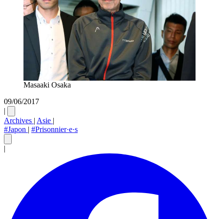
Masaaki Osaka
09/06/2017
|
Archives
|
Asie
|
#Japon
|
#Prisonnier·e·s
|