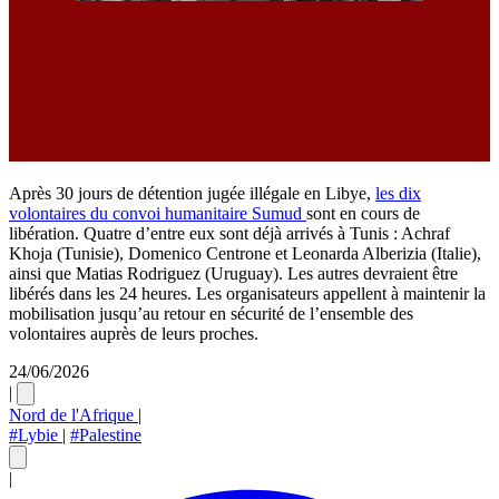
Après 30 jours de détention jugée illégale en Libye,
les dix
volontaires du convoi humanitaire Sumud
sont en cours de
libération. Quatre d’entre eux sont déjà arrivés à Tunis : Achraf
Khoja (Tunisie), Domenico Centrone et Leonarda Alberizia (Italie),
ainsi que Matias Rodriguez (Uruguay). Les autres devraient être
libérés dans les 24 heures. Les organisateurs appellent à maintenir la
mobilisation jusqu’au retour en sécurité de l’ensemble des
volontaires auprès de leurs proches.
24/06/2026
|
Nord de l'Afrique
|
#Lybie
|
#Palestine
|