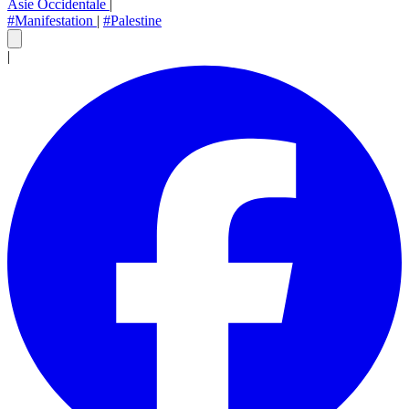
Asie Occidentale
|
#Manifestation
|
#Palestine
|