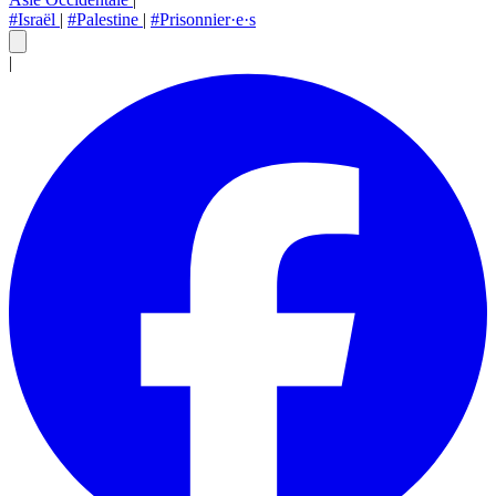
#Israël
|
#Palestine
|
#Prisonnier·e·s
|