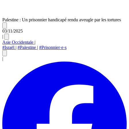
Palestine : Un prisonnier handicapé rendu aveugle par les tortures
03/11/2025
|
Asie Occidentale
|
#Israël
|
#Palestine
|
#Prisonnier·e·s
|