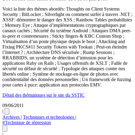
Voici la liste des thèmes abordés: Thoughts on Client Systems
Security ; BitLocker ; Silverlight ou comment surfer à travers .NET ;
XSSF: démontrer le danger des XSS ; Rainbow Tables probabilistes
; Memory Eye ; Attaque d’implémentations cryptographiques par
canaux cachés ; Sécurité du système Android ; Attaques DMA peer-
to-peer et contremesures ; Sticky fingers & KBC Custom Shop ;
Virtualisation d’un poste physique depuis le boot ; Attacking and
Fixing PKCS#11 Security Tokens with Tookan ; Peut-on éteindre
l’Internet ? ; Architecture DNS sécurisée ; Rump Sessions ;
RRABBIDS, un système de détection d’intrusion pour les
applications Ruby on Rails ; Usages offensifs de XSLT ; Faille de
sécurité ou défaut de sécurité ; Typologie des attaques contre nos
libertés online ; Système de stockage-en-ligne de photos avec
confidentialité des données personnelles ; Un framework de fuzzing
pour cartes à puce: application aux protocoles EMV.
Détail des thématiques sur le site du SSTIC
09/06/2011
|
Archives
|
Techniques et technologies
|
#Technique de répression
|