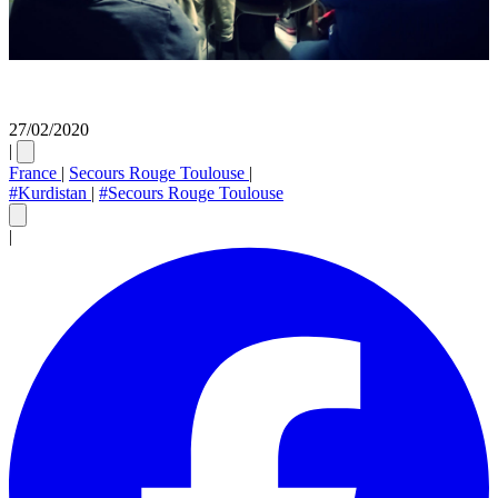
27/02/2020
|
France
|
Secours Rouge Toulouse
|
#Kurdistan
|
#Secours Rouge Toulouse
|