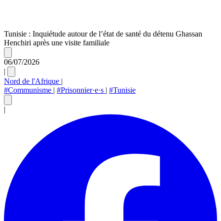
Tunisie : Inquiétude autour de l’état de santé du détenu Ghassan
Henchiri après une visite familiale
06/07/2026
|
Nord de l'Afrique
|
#Communisme
|
#Prisonnier·e·s
|
#Tunisie
|