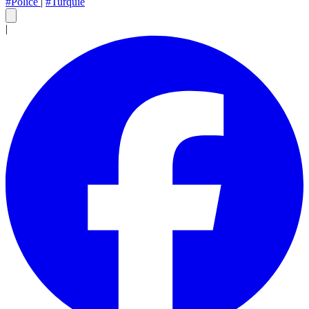
#Police
|
#Turquie
|