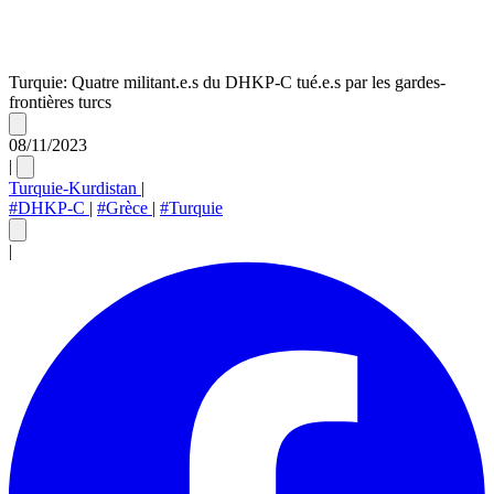
Turquie: Quatre militant.e.s du DHKP-C tué.e.s par les gardes-
frontières turcs
08/11/2023
|
Turquie-Kurdistan
|
#DHKP-C
|
#Grèce
|
#Turquie
|