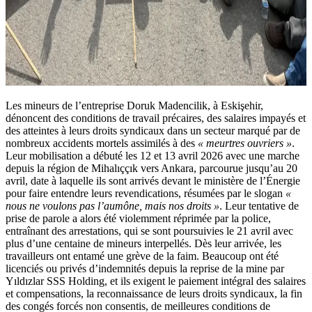
Les mineurs de l’entreprise Doruk Madencilik, à Eskişehir,
dénoncent des conditions de travail précaires, des salaires impayés et
des atteintes à leurs droits syndicaux dans un secteur marqué par de
nombreux accidents mortels assimilés à des
« meurtres ouvriers »
.
Leur mobilisation a débuté les 12 et 13 avril 2026 avec une marche
depuis la région de Mihalıççık vers Ankara, parcourue jusqu’au 20
avril, date à laquelle ils sont arrivés devant le ministère de l’Énergie
pour faire entendre leurs revendications, résumées par le slogan
«
nous ne voulons pas l’aumône, mais nos droits »
. Leur tentative de
prise de parole a alors été violemment réprimée par la police,
entraînant des arrestations, qui se sont poursuivies le 21 avril avec
plus d’une centaine de mineurs interpellés. Dès leur arrivée, les
travailleurs ont entamé une grève de la faim. Beaucoup ont été
licenciés ou privés d’indemnités depuis la reprise de la mine par
Yıldızlar SSS Holding, et ils exigent le paiement intégral des salaires
et compensations, la reconnaissance de leurs droits syndicaux, la fin
des congés forcés non consentis, de meilleures conditions de