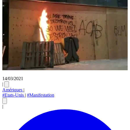
14/03/2021
|
Amériques
|
#Etats-Unis
|
#Manifestation
|