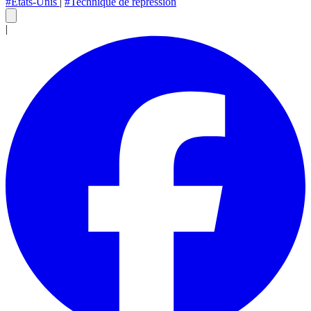
#Etats-Unis
|
#Technique de répression
|