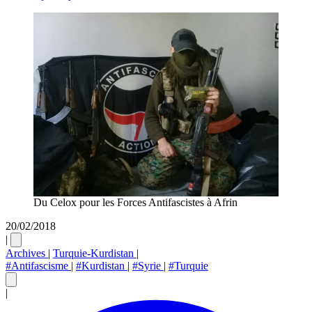
Du Celox pour les Forces Antifascistes à Afrin
20/02/2018
|
Archives
|
Turquie-Kurdistan
|
#Antifascisme
|
#Kurdistan
|
#Syrie
|
#Turquie
|