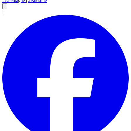
#Allemagne
|
#Palestine
|