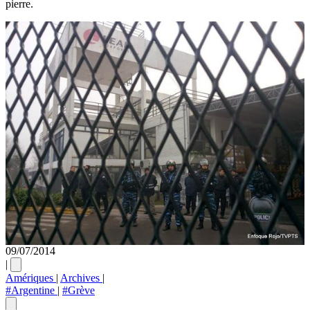
pierre.
09/07/2014
|
Amériques
|
Archives
|
#Argentine
|
#Grève