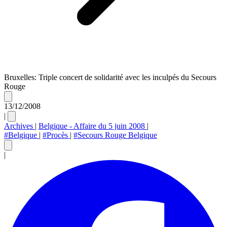
Bruxelles: Triple concert de solidarité avec les inculpés du Secours
Rouge
13/12/2008
|
Archives
|
Belgique - Affaire du 5 juin 2008
|
#Belgique
|
#Procès
|
#Secours Rouge Belgique
|