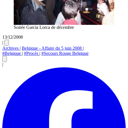
Soirée Garcia Lorca de décembre
13/12/2008
|
Archives
|
Belgique - Affaire du 5 juin 2008
|
#Belgique
|
#Procès
|
#Secours Rouge Belgique
|