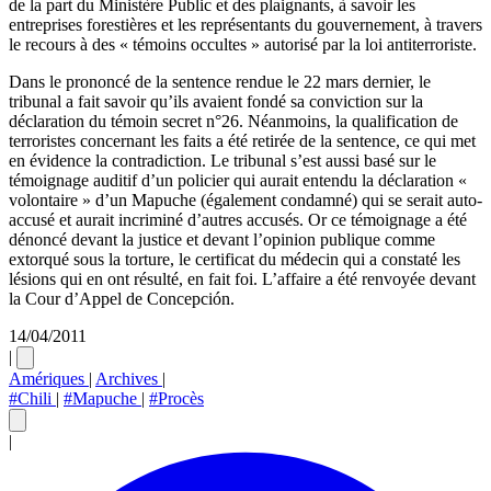
de la part du Ministère Public et des plaignants, à savoir les
entreprises forestières et les représentants du gouvernement, à travers
le recours à des « témoins occultes » autorisé par la loi antiterroriste.
Dans le prononcé de la sentence rendue le 22 mars dernier, le
tribunal a fait savoir qu’ils avaient fondé sa conviction sur la
déclaration du témoin secret n°26. Néanmoins, la qualification de
terroristes concernant les faits a été retirée de la sentence, ce qui met
en évidence la contradiction. Le tribunal s’est aussi basé sur le
témoignage auditif d’un policier qui aurait entendu la déclaration «
volontaire » d’un Mapuche (également condamné) qui se serait auto-
accusé et aurait incriminé d’autres accusés. Or ce témoignage a été
dénoncé devant la justice et devant l’opinion publique comme
extorqué sous la torture, le certificat du médecin qui a constaté les
lésions qui en ont résulté, en fait foi. L’affaire a été renvoyée devant
la Cour d’Appel de Concepción.
14/04/2011
|
Amériques
|
Archives
|
#Chili
|
#Mapuche
|
#Procès
|