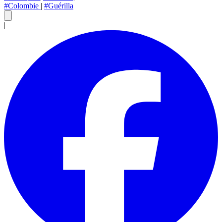
#Colombie
|
#Guérilla
|