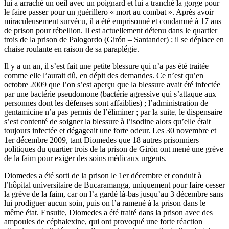
lui a arraché un oeil avec un poignard et lui a tranché la gorge pour
le faire passer pour un guérillero « mort au combat ». Après avoir
miraculeusement survécu, il a été emprisonné et condamné à 17 ans
de prison pour rébellion. Il est actuellement détenu dans le quartier
trois de la prison de Palogordo (Girón – Santander) ; il se déplace en
chaise roulante en raison de sa paraplégie.
Il y a un an, il s’est fait une petite blessure qui n’a pas été traitée
comme elle l’aurait dû, en dépit des demandes. Ce n’est qu’en
octobre 2009 que l’on s’est aperçu que la blessure avait été infectée
par une bactérie pseudomone (bactérie agressive qui s’attaque aux
personnes dont les défenses sont affaiblies) ; l’administration de
gentamicine n’a pas permis de l’éliminer ; par la suite, le dispensaire
s’est contenté de soigner la blessure à l’isodine alors qu’elle était
toujours infectée et dégageait une forte odeur. Les 30 novembre et
1er décembre 2009, tant Diomedes que 18 autres prisonniers
politiques du quartier trois de la prison de Girón ont mené une grève
de la faim pour exiger des soins médicaux urgents.
Diomedes a été sorti de la prison le 1er décembre et conduit à
l’hôpital universitaire de Bucaramanga, uniquement pour faire cesser
la grève de la faim, car on l’a gardé là-bas jusqu’au 3 décembre sans
lui prodiguer aucun soin, puis on l’a ramené à la prison dans le
même état. Ensuite, Diomedes a été traité dans la prison avec des
ampoules de céphalexine, qui ont provoqué une forte réaction