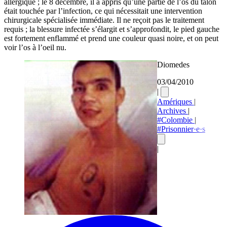
allergique ; le 8 décembre, il a appris qu’une partie de l’os du talon
était touchée par l’infection, ce qui nécessitait une intervention
chirurgicale spécialisée immédiate. Il ne reçoit pas le traitement
requis ; la blessure infectée s’élargit et s’approfondit, le pied gauche
est fortement enflammé et prend une couleur quasi noire, et on peut
voir l’os à l’oeil nu.
Diomedes
03/04/2010
|
Amériques
|
Archives
|
#Colombie
|
#Prisonnier·e·s
|