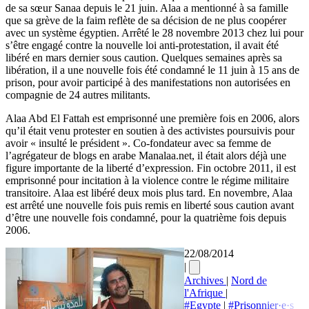
de sa sœur Sanaa depuis le 21 juin. Alaa a mentionné à sa famille
que sa grève de la faim reflète de sa décision de ne plus coopérer
avec un système égyptien. Arrêté le 28 novembre 2013 chez lui pour
s’être engagé contre la nouvelle loi anti-protestation, il avait été
libéré en mars dernier sous caution. Quelques semaines après sa
libération, il a une nouvelle fois été condamné le 11 juin à 15 ans de
prison, pour avoir participé à des manifestations non autorisées en
compagnie de 24 autres militants.
Alaa Abd El Fattah est emprisonné une première fois en 2006, alors
qu’il était venu protester en soutien à des activistes poursuivis pour
avoir « insulté le président ». Co-fondateur avec sa femme de
l’agrégateur de blogs en arabe Manalaa.net, il était alors déjà une
figure importante de la liberté d’expression. Fin octobre 2011, il est
emprisonné pour incitation à la violence contre le régime militaire
transitoire. Alaa est libéré deux mois plus tard. En novembre, Alaa
est arrêté une nouvelle fois puis remis en liberté sous caution avant
d’être une nouvelle fois condamné, pour la quatrième fois depuis
2006.
22/08/2014
|
Archives
|
Nord de
l'Afrique
|
#Egypte
|
#Prisonnier·e·s