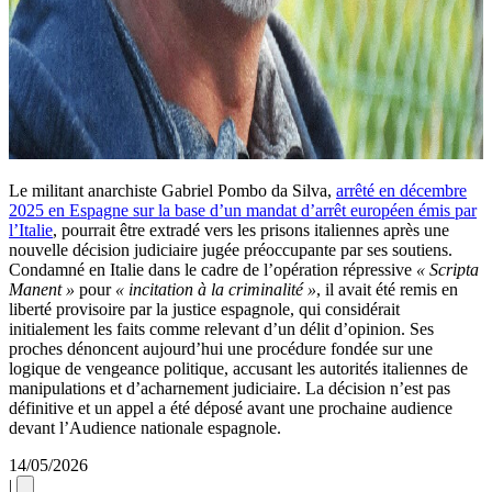
Le militant anarchiste Gabriel Pombo da Silva,
arrêté en décembre
2025 en Espagne sur la base d’un mandat d’arrêt européen émis par
l’Italie
, pourrait être extradé vers les prisons italiennes après une
nouvelle décision judiciaire jugée préoccupante par ses soutiens.
Condamné en Italie dans le cadre de l’opération répressive
« Scripta
Manent »
pour
« incitation à la criminalité »
, il avait été remis en
liberté provisoire par la justice espagnole, qui considérait
initialement les faits comme relevant d’un délit d’opinion. Ses
proches dénoncent aujourd’hui une procédure fondée sur une
logique de vengeance politique, accusant les autorités italiennes de
manipulations et d’acharnement judiciaire. La décision n’est pas
définitive et un appel a été déposé avant une prochaine audience
devant l’Audience nationale espagnole.
14/05/2026
|