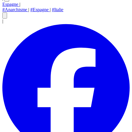
Espagne
|
#Anarchisme
|
#Espagne
|
#Italie
|