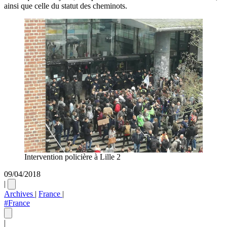
ainsi que celle du statut des cheminots.
Intervention policière à Lille 2
09/04/2018
|
Archives
|
France
|
#France
|