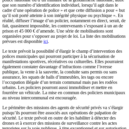
que son numéro d’identification individuel, lorsqu’il agit dans le
cadre d’une opération de police » et que cette diffusion a pour « but
qu’il soit porté atteinte à son intégrité physique ou psychique ». En
réalité, diffuser l’image d’un policier, notamment en direct, serait, de
fait, quasiment impossible, les contrevenants s’exposant à un an de
prison et 45 000 € d’amende. Une série de mobilisations sont
organisées pour s’opposer au projet de loi. La liste des mobilisations
prévues est disponible
ici
.
Le texte prévoit la possibilité d’élargir le champ d’intervention des
polices municipales qui pourront participer à la sécurisation de
manifestations sportives, récréatives ou culturelles. Elles pourraient
également constater davantage d’infractions comme l’ivresse
publique, la vente à la sauvette, la conduite sans permis ou sans
assurance, les squats de halls d’immeubles, les tags ou encore
l’occupation illégale d’un terrain communal mais pas les rodéos
urbains. Les policiers pourront aussi immobiliser et mettre en
fourrière un véhicule. La mise en commun des policiers municipaux
au niveau intercommunal est encouragée.
Le périmètre des missions des agents de sécurité privés va s’élargir
puisqu’ils pourront être associés aux opérations de palpation de
sécurité. Le texte prévoit en outre de les habiliter à détecter des
drones et à exercer des missions de surveillance contre les actes
terroristes sur la voie publique, à titre exceptionnel et sur autorisation