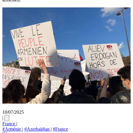
10/07/2025
|
France
|
#Arménie
|
#Azerbaïdjan
|
#France