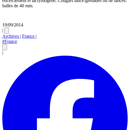
encerclement et lacrymogène, Cougars lance-grenades ou de lances-
balles de 40 mm.
19/09/2014
|
Archives
|
France
|
#France
|