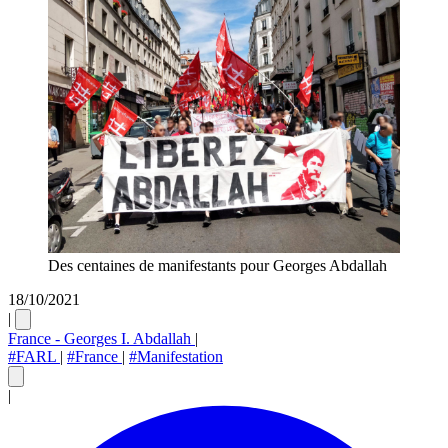
Des centaines de manifestants pour Georges Abdallah
18/10/2021
|
France - Georges I. Abdallah
|
#FARL
|
#France
|
#Manifestation
|