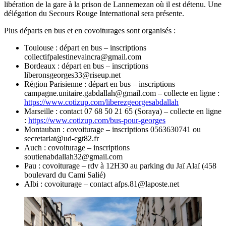
libération de la gare à la prison de Lannemezan où il est détenu. Une
délégation du Secours Rouge International sera présente.
Plus départs en bus et en covoiturages sont organisés :
Toulouse : départ en bus – inscriptions
collectifpalestinevaincra@gmail.com
Bordeaux : départ en bus – inscriptions
liberonsgeorges33@riseup.net
Région Parisienne : départ en bus – inscriptions
campagne.unitaire.gabdallah@gmail.com – collecte en ligne :
https://www.cotizup.com/liberezgeorgesabdallah
Marseille : contact 07 68 50 21 65 (Soraya) – collecte en ligne
:
https://www.cotizup.com/bus-pour-georges
Montauban : covoiturage – inscriptions 0563630741 ou
secretariat@ud-cgt82.fr
Auch : covoiturage – inscriptions
soutienabdallah32@gmail.com
Pau : covoiturage – rdv à 12H30 au parking du Jaï Alaï (458
boulevard du Cami Salié)
Albi : covoiturage – contact afps.81@laposte.net