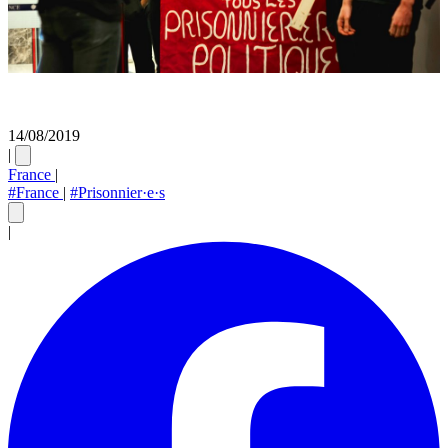
14/08/2019
|
France
|
#France
|
#Prisonnier·e·s
|